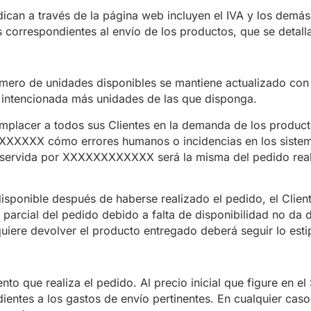
dican a través de la página web incluyen el IVA y los dem
s correspondientes al envío de los productos, que se detall
ro de unidades disponibles se mantiene actualizado con l
ntencionada más unidades de las que disponga.
lacer a todos sus Clientes en la demanda de los producto
XXXXXX cómo errores humanos o incidencias en los sistema
e servida por XXXXXXXXXXXX será la misma del pedido realiz
isponible después de haberse realizado el pedido, el Clien
n parcial del pedido debido a falta de disponibilidad no da d
e quiere devolver el producto entregado deberá seguir lo est
o que realiza el pedido. Al precio inicial que figure en e
dientes a los gastos de envío pertinentes. En cualquier cas