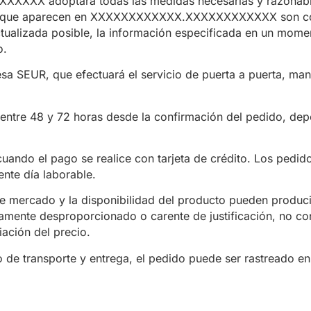
adoptará todas las medidas necesarias y razonables pa
tos que aparecen en XXXXXXXXXXXX.XXXXXXXXXXXX son corr
ada posible, la información especificada en un momento
o.
resa SEUR, que efectuará el servicio de puerta a puerta, m
e entre 48 y 72 horas desde la confirmación del pedido, dep
uando el pago se realice con tarjeta de crédito. Los pedid
nte día laborable.
 de mercado y la disponibilidad del producto pueden produci
tamente desproporcionado o carente de justificación, no co
ación del precio.
o de transporte y entrega, el pedido puede ser rastreado en