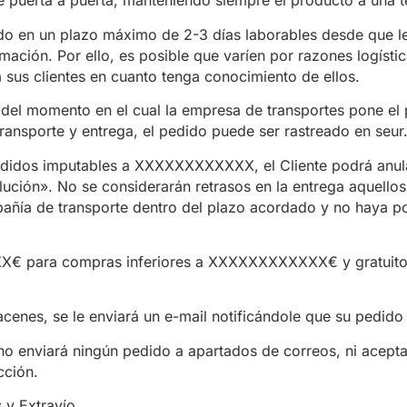
de puerta a puerta, manteniendo siempre el producto a una 
ado en un plazo máximo de 2-3 días laborables desde que l
mación. Por ello, es posible que varíen por razones logísti
us clientes en cuanto tenga conocimiento de ellos.
 del momento en el cual la empresa de transportes pone el p
transporte y entrega, el pedido puede ser rastreado en seu
 pedidos imputables a XXXXXXXXXXXX, el Cliente podrá anul
ución». No se considerarán retrasos en la entrega aquellos
mpañía de transporte dentro del plazo acordado y no haya 
€ para compras inferiores a XXXXXXXXXXXX€ y gratuitos
cenes, se le enviará un e-mail notificándole que su pedido
enviará ningún pedido a apartados de correos, ni acepta
cción.
 y Extravío.