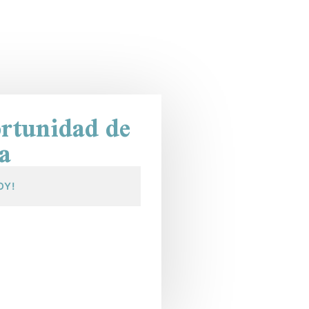
ortunidad de
a
OY!