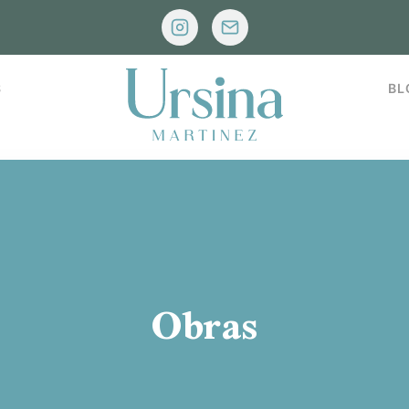
S
BL
Obras